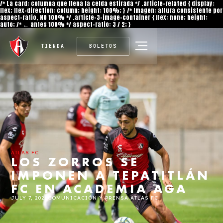
/* La card: columna que llena la celda estirada */ .article-related { display:
flex; flex-direction: column; height: 100%; } /* Imagen: altura consistente por
aspect-ratio, NO 100% */ .article-3-image-container { flex: none; height:
auto; /* ← antes 100% */ aspect-ratio: 3 / 2; }
TIENDA
BOLETOS
ATLAS FC
LOS ZORROS SE
IMPONEN A TEPATITLÁN
FC EN ACADEMIA AGA
JULY 7, 2026
COMUNICACIÓN Y PRENSA ATLAS FC