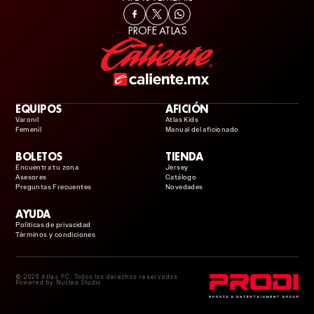
PROFE ATLAS
EQUIPOS
AFICIÓN
Varonil
Atlas Kids
Femenil
Manual del aficionado
BOLETOS
TIENDA
Encuentra tu zona
Jersey
Asesores
Catálogo
Preguntas Frecuentes
Novedades
AYUDA
Polìticas de privacidad
Términos y condiciones
© 2026 Atlas FC. Todos los derechos reservados.
Powered by Nuclea Studio