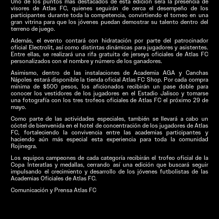
Uno de los puntos más destacados de esta edición será la presencia de
visores de Atlas FC, quienes seguirán de cerca el desempeño de los
participantes durante toda la competencia, convirtiendo el torneo en una
gran vitrina para que los jóvenes puedan demostrar su talento dentro del
terreno de juego.
Además, el evento contará con hidratación por parte del patrocinador
oficial Electrolit, así como distintas dinámicas para jugadores y asistentes.
Entre ellas, se realizará una rifa gratuita de jerseys oficiales de Atlas FC
personalizados con el nombre y número de los ganadores.
Asimismo, dentro de las instalaciones de Academia AGA y Canchas
Nápoles estará disponible la tienda oficial Atlas FC Shop. Por cada compra
mínima de $500 pesos, los aficionados recibirán un pase doble para
conocer los vestidores de los jugadores en el Estadio Jalisco y tomarse
una fotografía con los tres trofeos oficiales de Atlas FC el próximo 29 de
mayo.
Como parte de las actividades especiales, también se llevará a cabo un
cóctel de bienvenida en el hotel de concentración de los jugadores de Atlas
FC, fortaleciendo la convivencia entre las academias participantes y
haciendo aún más especial esta experiencia para toda la comunidad
Rojinegra.
Los equipos campeones de cada categoría recibirán el trofeo oficial de la
Copa Interatlas y medallas, cerrando así una edición que buscará seguir
impulsando el crecimiento y desarrollo de los jóvenes futbolistas de las
Academias Oficiales de Atlas FC.
Comunicación y Prensa Atlas FC