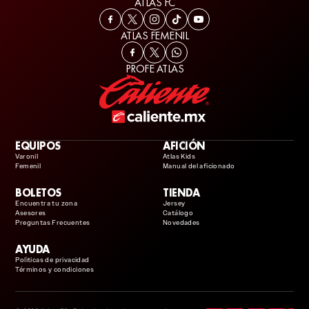
ATLAS FC
ATLAS FEMENIL
PROFE ATLAS
EQUIPOS
AFICIÓN
Varonil
Atlas Kids
Femenil
Manual del aficionado
BOLETOS
TIENDA
Encuentra tu zona
Jersey
Asesores
Catálogo
Preguntas Frecuentes
Novedades
AYUDA
Polìticas de privacidad
Términos y condiciones