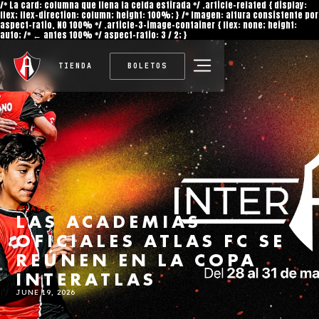
/* La card: columna que llena la celda estirada */ .article-related { display:
flex; flex-direction: column; height: 100%; } /* Imagen: altura consistente por
aspect-ratio, NO 100% */ .article-3-image-container { flex: none; height:
auto; /* ← antes 100% */ aspect-ratio: 3 / 2; }
TIENDA
BOLETOS
ATLAS FC
LAS ACADEMIAS
OFICIALES ATLAS FC SE
REÚNEN EN LA COPA
INTERATLAS
JUNE 19, 2026