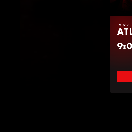
15 AG
AT
9: