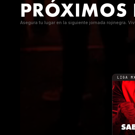
PRÓXIMOS 
Asegura tu lugar en la siguiente jornada rojinegra. Vi
LIGA M