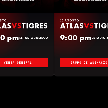
OSTO
15 AGOSTO
LAS
VS
TIGRES
ATLAS
VS
TIG
00 pm
9:00 pm
ESTADIO JALISCO
ESTADIO 
VENTA GENERAL
GRUPO DE ANIMACIÒ