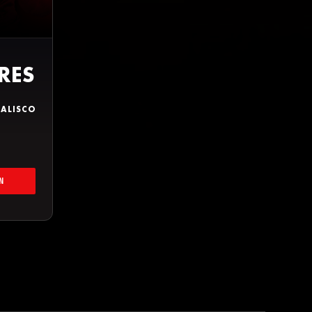
RES
JALISCO
N